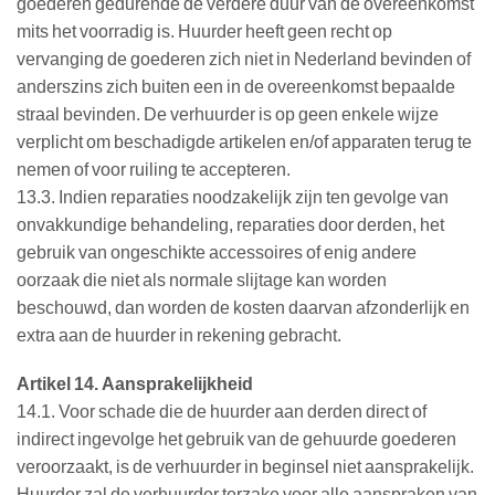
goederen gedurende de verdere duur van de overeenkomst
mits het voorradig is. Huurder heeft geen recht op
vervanging de goederen zich niet in Nederland bevinden of
anderszins zich buiten een in de overeenkomst bepaalde
straal bevinden. De verhuurder is op geen enkele wijze
verplicht om beschadigde artikelen en/of apparaten terug te
nemen of voor ruiling te accepteren.
13.3. Indien reparaties noodzakelijk zijn ten gevolge van
onvakkundige behandeling, reparaties door derden, het
gebruik van ongeschikte accessoires of enig andere
oorzaak die niet als normale slijtage kan worden
beschouwd, dan worden de kosten daarvan afzonderlijk en
extra aan de huurder in rekening gebracht.
Artikel 14. Aansprakelijkheid
14.1. Voor schade die de huurder aan derden direct of
indirect ingevolge het gebruik van de gehuurde goederen
veroorzaakt, is de verhuurder in beginsel niet aansprakelijk.
Huurder zal de verhuurder terzake voor alle aanspraken van