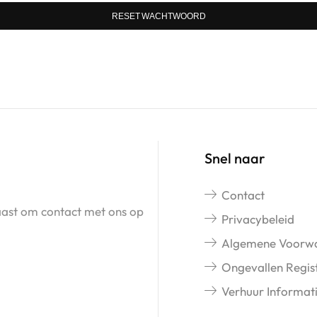
RESET WACHTWOORD
Snel naar
Contact
naast om contact met ons op
Privacybeleid
Algemene Voorw
Ongevallen Regist
Verhuur Informat