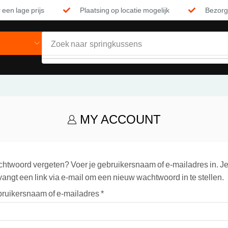
 een lage prijs
Plaatsing op locatie mogelijk
Bezorgi
Zoek naar
springkussens
MY ACCOUNT
htwoord vergeten? Voer je gebruikersnaam of e-mailadres in. J
vangt een link via e-mail om een nieuw wachtwoord in te stellen.
ruikersnaam of e-mailadres
*