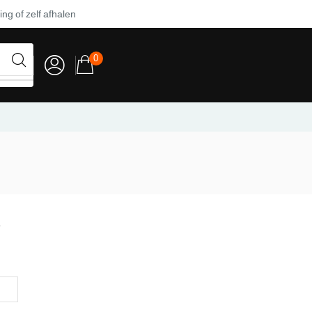
ng of zelf afhalen
0
e