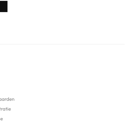
aarden
ratie
ie