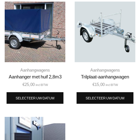
Aanhangwagens
Aanhangwagens
Aanhanger met huif 2,8m3
Trilplaat-aanhangwagen
€
25,00
€
15,00
incl BTW
incl BTW
SELECTEER UW DATUM
SELECTEER UW DATUM