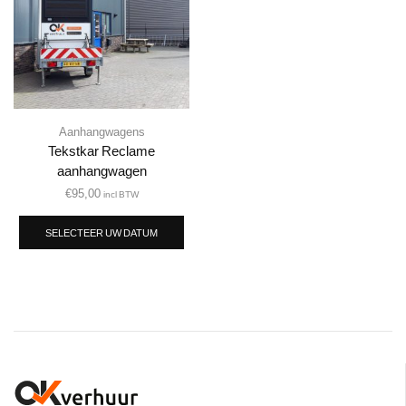
Aanhangwagens
Tekstkar Reclame
aanhangwagen
€
95,00
incl BTW
SELECTEER UW DATUM