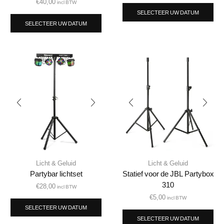
€
40,00
incl BTW
SELECTEER UW DATUM
SELECTEER UW DATUM
Licht & Geluid
Licht & Geluid
Partybar lichtset
Statief voor de JBL Partybox
310
€
28,00
incl BTW
€
5,00
incl BTW
SELECTEER UW DATUM
SELECTEER UW DATUM