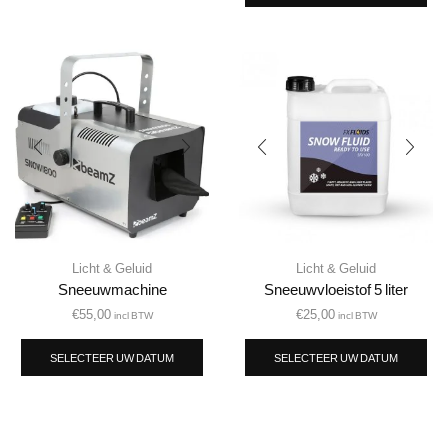
Licht & Geluid
Licht & Geluid
Sneeuwmachine
Sneeuwvloeistof 5 liter
€
55,00
€
25,00
incl BTW
incl BTW
SELECTEER UW DATUM
SELECTEER UW DATUM