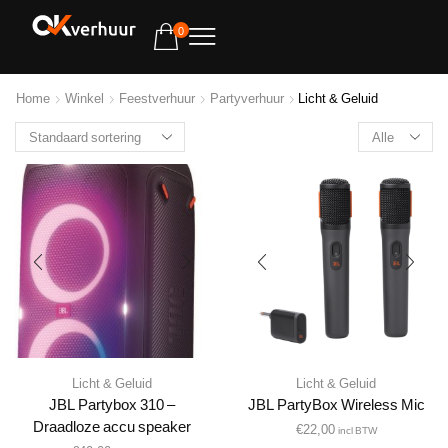
0
Home
Winkel
Feestverhuur
Partyverhuur
Licht & Geluid
Licht & Geluid
Licht & Geluid
JBL Partybox 310 –
JBL PartyBox Wireless Mic
Draadloze accu speaker
€
22,00
incl BTW