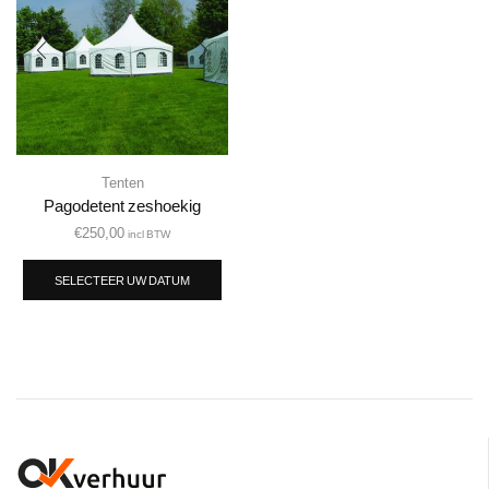
Tenten
Pagodetent zeshoekig
€
250,00
incl BTW
SELECTEER UW DATUM