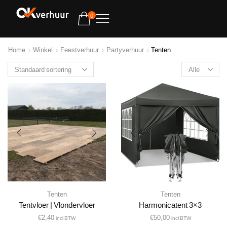
0
Home
Winkel
Feestverhuur
Partyverhuur
Tenten
Tenten
Tenten
Tentvloer | Vlondervloer
Harmonicatent 3×3
€
2,40
€
50,00
incl BTW
incl BTW