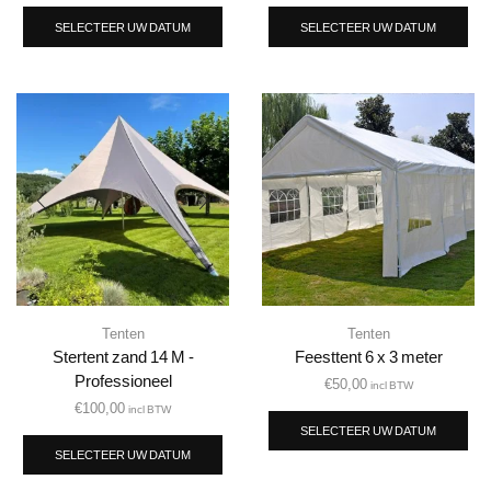
SELECTEER UW DATUM
SELECTEER UW DATUM
Tenten
Tenten
Stertent zand 14 M -
Feesttent 6 x 3 meter
Professioneel
€
50,00
incl BTW
€
100,00
incl BTW
SELECTEER UW DATUM
SELECTEER UW DATUM