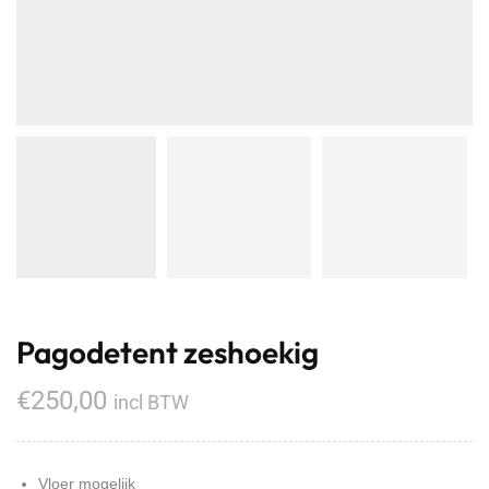
Pagodetent zeshoekig
€
250,00
incl BTW
Vloer mogelijk