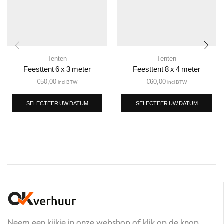
Tenten
Tenten
Feesttent 6 x 3 meter
Feesttent 8 x 4 meter
€
50,00
€
60,00
incl BTW
incl BTW
SELECTEER UW DATUM
SELECTEER UW DATUM
Neem een kijkje in onze webshop of klik op de knop