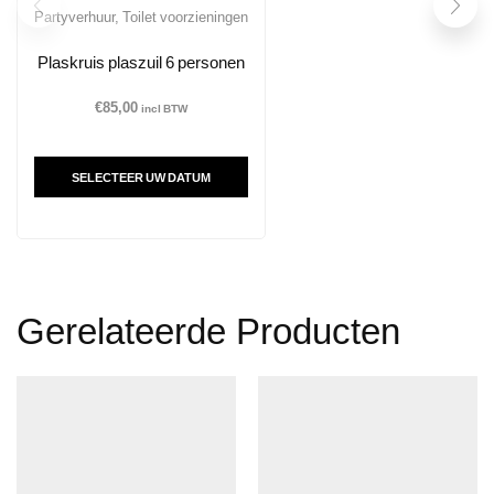
Partyverhuur
,
Toilet voorzieningen
Plaskruis plaszuil 6 personen
€
85,00
incl BTW
SELECTEER UW DATUM
Gerelateerde Producten