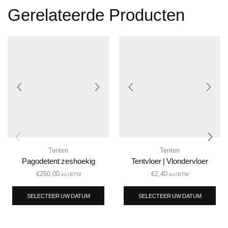
Gerelateerde Producten
Tenten
Tenten
Pagodetent zeshoekig
Tentvloer | Vlondervloer
€
250,00
€
2,40
incl BTW
incl BTW
SELECTEER UW DATUM
SELECTEER UW DATUM