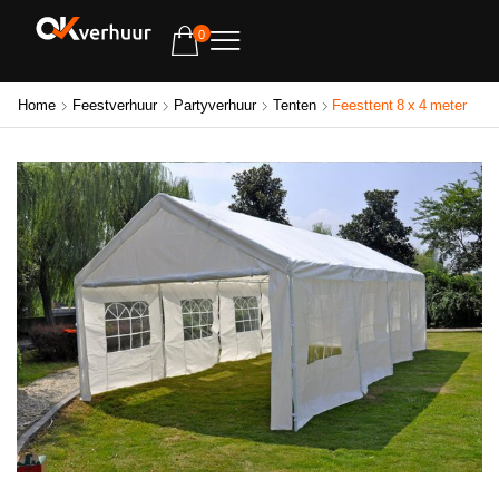
0
Home
Feestverhuur
Partyverhuur
Tenten
Feesttent 8 x 4 meter