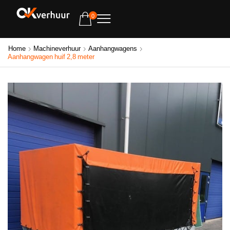
0
Home
Machineverhuur
Aanhangwagens
Aanhangwagen huif 2,8 meter