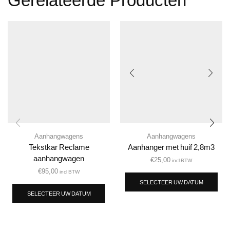
Gerelateerde Producten
Aanhangwagens
Aanhangwagens
Tekstkar Reclame
Aanhanger met huif 2,8m3
aanhangwagen
€
25,00
incl BTW
€
95,00
incl BTW
SELECTEER UW DATUM
SELECTEER UW DATUM