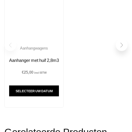
Aanhangwagens
Aanhanger met huif 2,8m3
€
25,00
incl BTW
SELECTEER UW DATUM