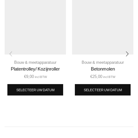
Bouw & meetapparatuur
Bouw & meetapparatuur
Platentrolley/ Kozijnroller
Betonmolen
€
9,00
€
25,00
incl BTW
incl BTW
SELECTEER UW DATUM
SELECTEER UW DATUM