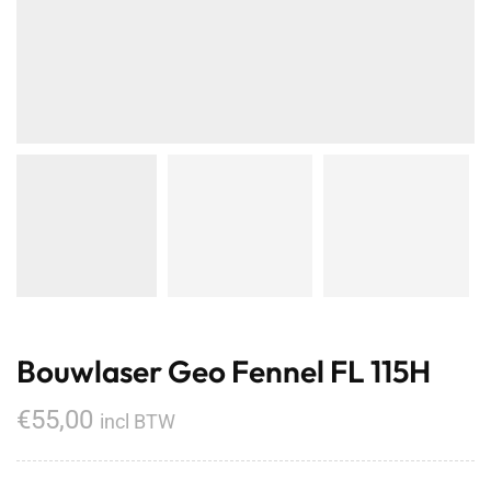
Bouwlaser Geo Fennel FL 115H
€
55,00
incl BTW