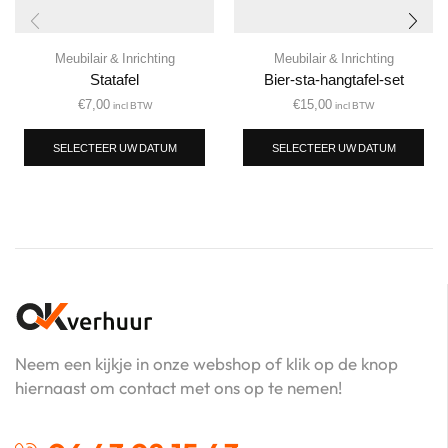
Meubilair & Inrichting
Meubilair & Inrichting
Statafel
Bier-sta-hangtafel-set
€
7,00
€
15,00
incl BTW
incl BTW
SELECTEER UW DATUM
SELECTEER UW DATUM
Neem een kijkje in onze webshop of klik op de knop
hiernaast om contact met ons op te nemen!