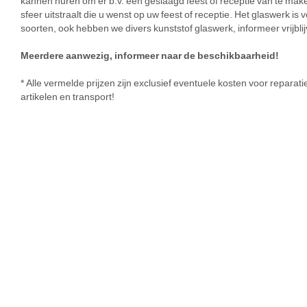
kannen huren om er b.v. een geslaagd feest of receptie van te ma
sfeer uitstraalt die u wenst op uw feest of receptie. Het glaswerk is 
soorten, ook hebben we divers kunststof glaswerk, informeer vrijbl
Meerdere aanwezig, informeer naar de beschikbaarheid!
* Alle vermelde prijzen zijn exclusief eventuele kosten voor repar
artikelen en transport!