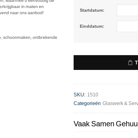
ken, waarmee u eenvoudig de
verkrijgbaar in maten en
Startdatum:
ijvend naar ons aanbod!
Einddatum:
atie, schoonmaken, ontbrekende
SKU:
1510
Categorieën
Glaswerk & Serv
Vaak Samen Gehuu