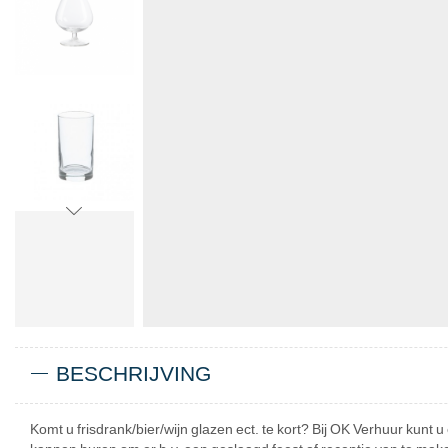
BESCHRIJVING
Komt u frisdrank/bier/wijn glazen ect. te kort? Bij OK Verhuur kunt 