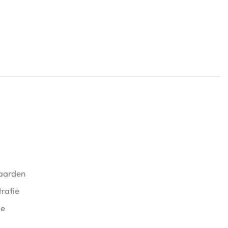
aarden
ratie
ie