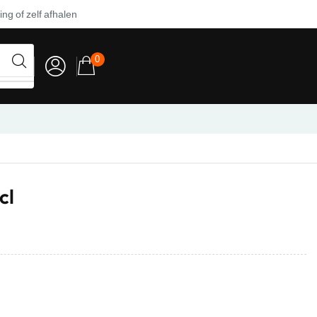
ng of zelf afhalen
0
cl