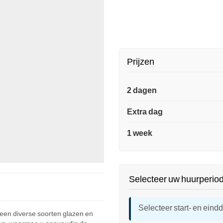
Prijzen
2 dagen
Extra dag
1 week
Selecteer uw huurperio
Selecteer start- en eind
u een diverse soorten glazen en