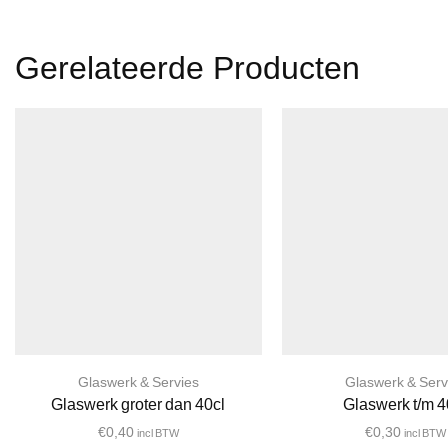
Gerelateerde Producten
Glaswerk & Servies
Glaswerk & Serv
Glaswerk groter dan 40cl
Glaswerk t/m 4
€
0,40
€
0,30
incl BTW
incl BTW