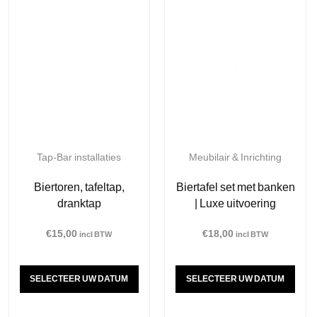
Tap-Bar installaties
Meubilair & Inrichting
Biertoren, tafeltap,
Biertafel set met banken
dranktap
| Luxe uitvoering
€
15,00
€
18,00
incl BTW
incl BTW
SELECTEER UW DATUM
SELECTEER UW DATUM