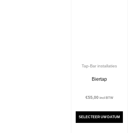
Tap-Bar installaties
Biertap
€
55,00
incl BTW
SELECTEER UW DATUM