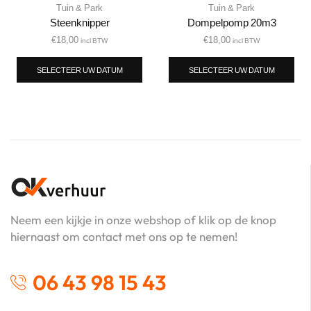
Tuin & Park
Tuin & Park
Steenknipper
Dompelpomp 20m3
€
18,00
€
18,00
incl BTW
incl BTW
SELECTEER UW DATUM
SELECTEER UW DATUM
Neem een kijkje in onze webshop of klik op de knop
hiernaast om contact met ons op te nemen!
06 43 98 15 43