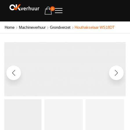
0
Home
Machineverhuur
Grondverzet
Houthakselaar WS18DT