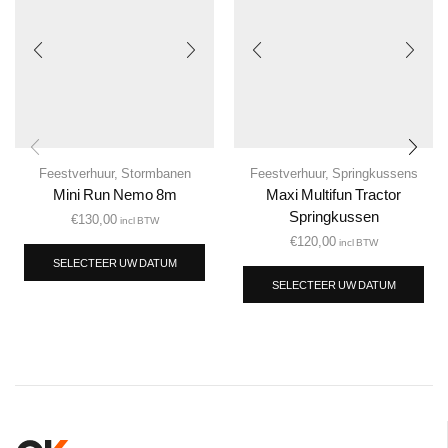
Feestverhuur
,
Stormbanen
Feestverhuur
,
Springkussens
Mini Run Nemo 8m
Maxi Multifun Tractor
Springkussen
€
130,00
incl BTW
€
120,00
incl BTW
SELECTEER UW DATUM
SELECTEER UW DATUM