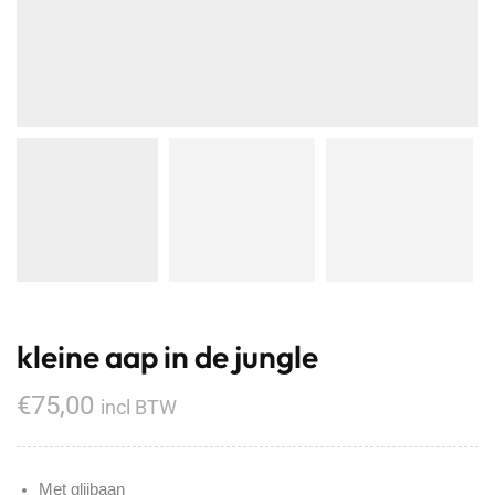
kleine aap in de jungle
€
75,00
incl BTW
Met glijbaan