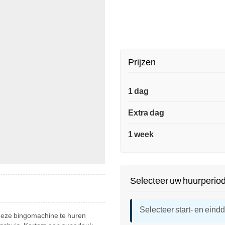
Prijzen
1 dag
Extra dag
1 week
Selecteer uw huurperio
Selecteer start- en eind
 deze bingomachine te huren