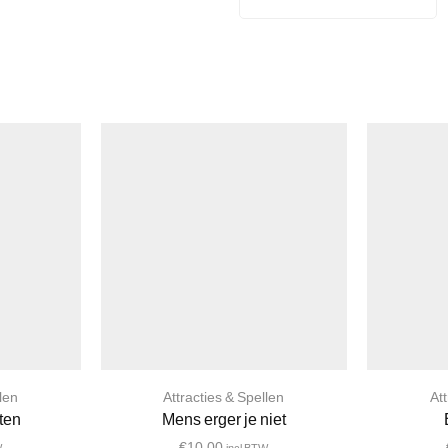
len
Attracties & Spellen
At
ten
Mens erger je niet
€
10,00
W
incl BTW