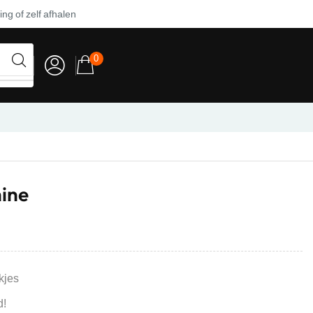
ng of zelf afhalen
0
ine
kjes
d!