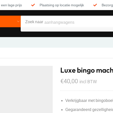
 een lage prijs
Plaatsing op locatie mogelijk
Bezorgi
Zoek naar
aanhangwagens
Luxe bingo mach
€
40,00
incl BTW
Verkrijgbaar met bingoboe
Gegarandeerd gezellighei