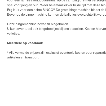
voor een familieavond, buurthuis, op de camping of in het verzorg
spel voor jong en oud. Weer helemaal lekker bij de tijd met deze b
Erg leuk voor een echte BINGO!! De grote bingomachine blaast de 
Bovenop de bingo machine kunnen de balletjes overzichtelijk worden
Deze bingomachine bevat
75
bingoballen.
U kunt eventueel ook bingoboekjes bij ons bestellen. Kosten hierva
velletjes.
Meerdere op voorraad!
* Alle vermelde prijzen zijn exclusief eventuele kosten voor repar
artikelen en transport!