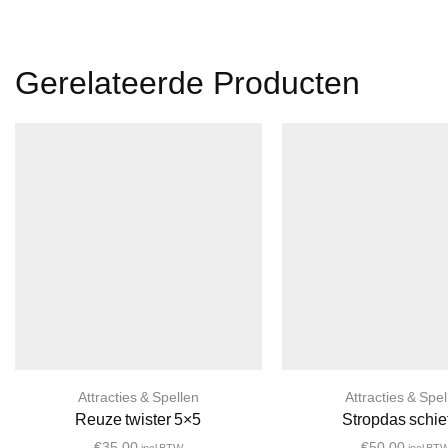
Gerelateerde Producten
Attracties & Spellen
Attracties & Spel
Reuze twister 5×5
Stropdas schie
€
35,00
€
50,00
incl BTW
incl BT