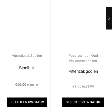
Attracties & Spellen
Feestverhuur
,
Oud
Hollandse spellen
Sjoelbak
Pittenzak gooien
€
10,00
incl BTW
€
7,00
incl BTW
SELECTEER UW DATUM
SELECTEER UW DATUM