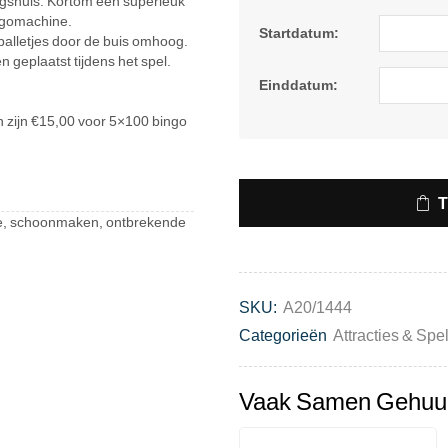
ingshuis. Kortom een superleuk
ingomachine.
Startdatum:
balletjes door de buis omhoog.
 geplaatst tijdens het spel.
Einddatum:
n zijn €15,00 voor 5×100 bingo
atie, schoonmaken, ontbrekende
SKU:
A20/1444
Categorieën
Attracties & Spe
Vaak Samen Gehuu