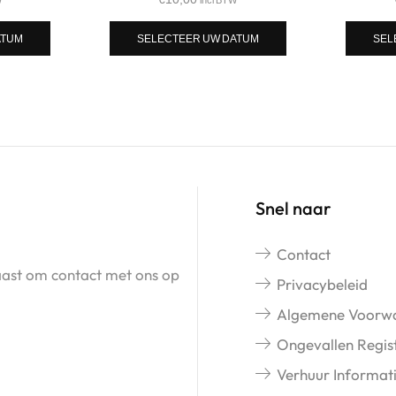
ATUM
SELECTEER UW DATUM
SEL
Snel naar
Contact
naast om contact met ons op
Privacybeleid
Algemene Voorw
Ongevallen Regist
Verhuur Informat