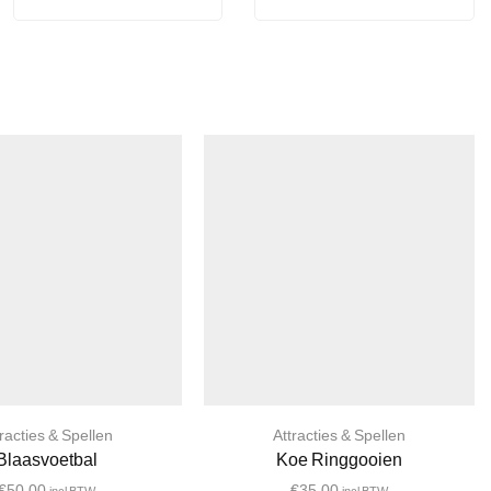
tracties & Spellen
Attracties & Spellen
Blaasvoetbal
Koe Ringgooien
€
50,00
€
35,00
incl BTW
incl BTW