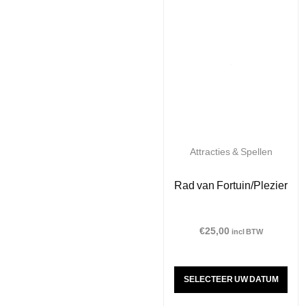
Attracties & Spellen
Rad van Fortuin/Plezier
€
25,00
incl BTW
SELECTEER UW DATUM