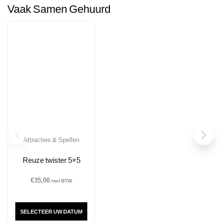
Vaak Samen Gehuurd
Attracties & Spellen
Reuze twister 5×5
€
35,00
incl BTW
SELECTEER UW DATUM