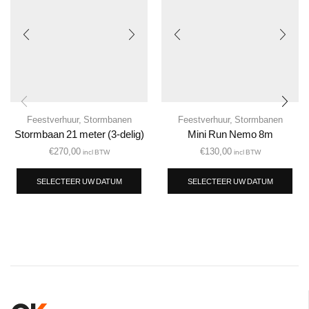
Feestverhuur
,
Stormbanen
Feestverhuur
,
Stormbanen
Stormbaan 21 meter (3-delig)
Mini Run Nemo 8m
€
270,00
€
130,00
incl BTW
incl BTW
SELECTEER UW DATUM
SELECTEER UW DATUM