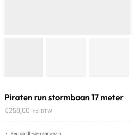
Piraten run stormbaan 17 meter
€
250,00
incl BTW
Benodigdheden aanwezig