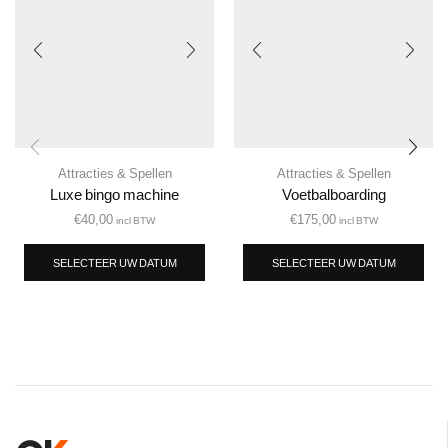
Attracties & Spellen
Attracties & Spellen
Luxe bingo machine
Voetbalboarding
€
40,00
€
175,00
incl BTW
incl BTW
SELECTEER UW DATUM
SELECTEER UW DATUM