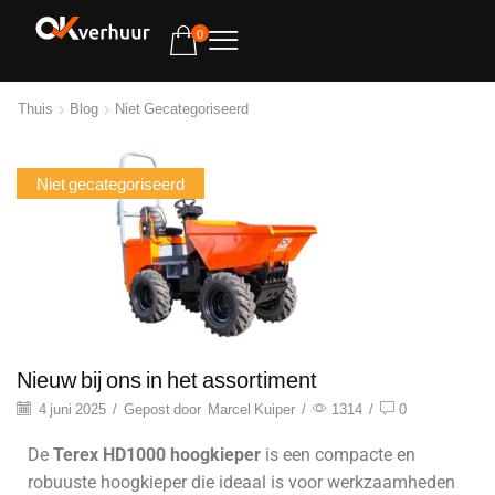
0
Thuis
Blog
Niet Gecategoriseerd
Niet gecategoriseerd
Nieuw bij ons in het assortiment
4 juni 2025
/
Gepost door
Marcel Kuiper
/
1314
/
0
De
Terex HD1000 hoogkieper
is een compacte en
robuuste hoogkieper die ideaal is voor werkzaamheden