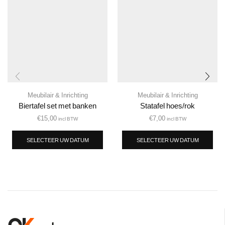
Meubilair & Inrichting
Meubilair & Inrichting
Biertafel set met banken
Statafel hoes/rok
€
15,00
€
7,00
incl BTW
incl BTW
SELECTEER UW DATUM
SELECTEER UW DATUM