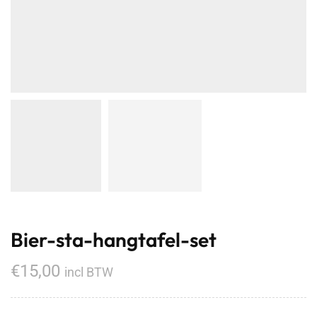
Bier-sta-hangtafel-set
€
15,00
incl BTW