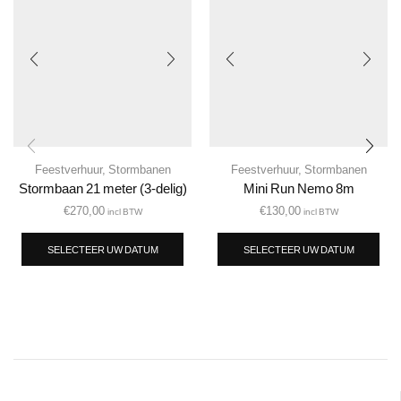
Feestverhuur
,
Stormbanen
Feestverhuur
,
Stormbanen
Stormbaan 21 meter (3-delig)
Mini Run Nemo 8m
€
270,00
€
130,00
incl BTW
incl BTW
SELECTEER UW DATUM
SELECTEER UW DATUM