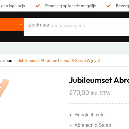
 een lage prijs
Plaatsing op locatie mogelijk
Bezorgi
Zoek naar
aanhangwagens
Jubileum
Jubileumset Abraham biervat & Sarah Wijnvat
Jubileumset Abr
€
70,00
incl BTW
Hoogte 4 meter
Abraham & Sarah