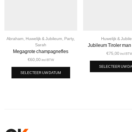
Abraham
,
Huwelijk & Jubileum
,
Party
,
Huwelijk & Jubil
Sarah
Jubileum Tiroler man
Megagrote champagnefles
€
75,00
incl BT
€
60,00
incl BTW
SELECTEER UW D
SELECTEER UW DATUM