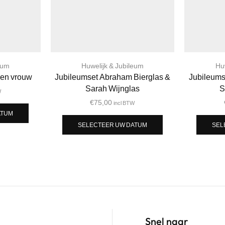
eum
Huwelijk & Jubileum
Hu
 en vrouw
Jubileumset Abraham Bierglas &
Jubileums
Sarah Wijnglas
S
W
€
75,00
incl BTW
ATUM
SELECTEER UW DATUM
SEL
Snel naar