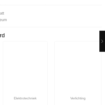
att
leum
rd
Elektrotechniek
Verlichting