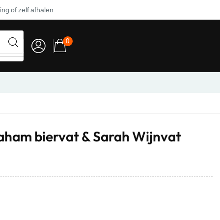
ng of zelf afhalen
0
aham biervat & Sarah Wijnvat