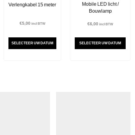
Mobile LED licht /
Verlengkabel 15 meter
Bouwlamp
€
5,00
€
6,00
incl BTW
incl BTW
SELECTEER UW DATUM
SELECTEER UW DATUM