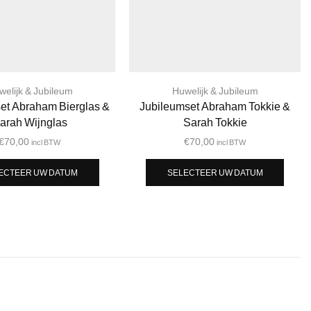
welijk & Jubileum
Huwelijk & Jubileum
et Abraham Bierglas &
Jubileumset Abraham Tokkie &
arah Wijnglas
Sarah Tokkie
€
70,00
€
70,00
incl BTW
incl BTW
ECTEER UW DATUM
SELECTEER UW DATUM