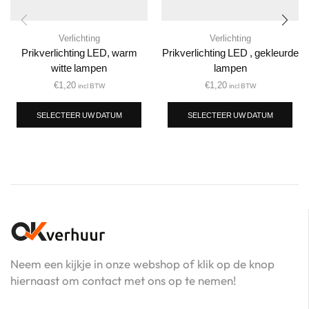
Verlichting
Verlichting
Prikverlichting LED, warm
Prikverlichting LED , gekleurde
witte lampen
lampen
€
1,20
€
1,20
incl BTW
incl BTW
SELECTEER UW DATUM
SELECTEER UW DATUM
Neem een kijkje in onze webshop of klik op de knop
hiernaast om contact met ons op te nemen!