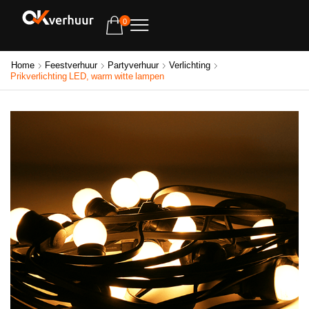
0
Home
Feestverhuur
Partyverhuur
Verlichting
Prikverlichting LED, warm witte lampen