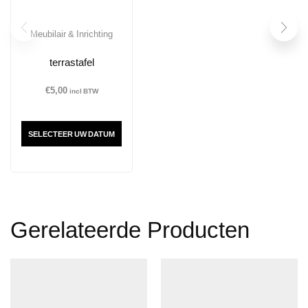
Meubilair & Inrichting
terrastafel
€
5,00
incl BTW
SELECTEER UW DATUM
Gerelateerde Producten