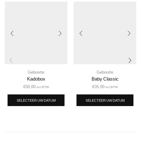
Geboorte
Geboorte
Kadobox
Baby Classic
€
50,00
€
35,00
incl BTW
incl BTW
SELECTEER UW DATUM
SELECTEER UW DATUM