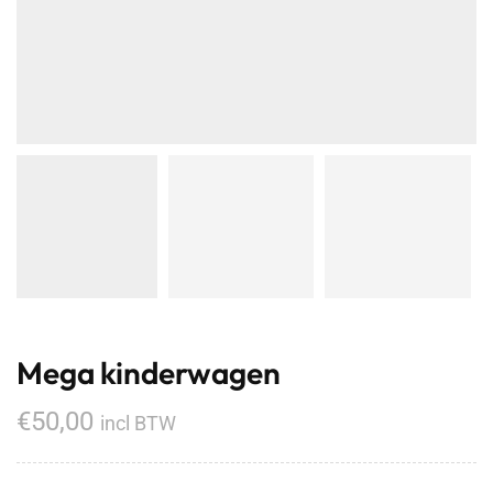
Mega kinderwagen
€
50,00
incl BTW