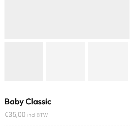
Baby Classic
€
35,00
incl BTW