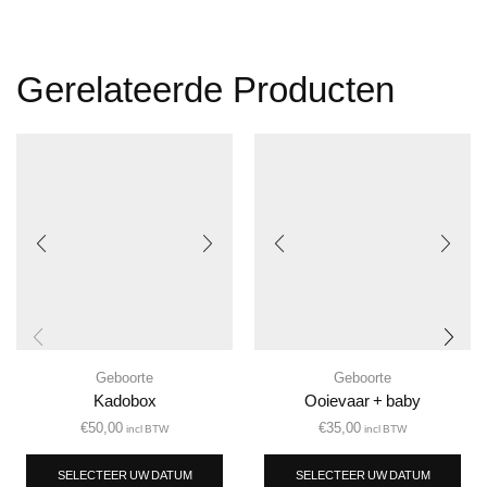
Gerelateerde Producten
Geboorte
Geboorte
Kadobox
Ooievaar + baby
€
50,00
€
35,00
incl BTW
incl BTW
SELECTEER UW DATUM
SELECTEER UW DATUM