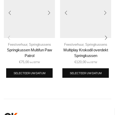
Feestverhuur
,
Springkussens
Feestverhuur
,
Springkussens
Springkussen Multifun Paw
Multiplay Krokodil overdekt
Patrol
Springkussen
€
75,00
€
120,00
incl BTW
incl BTW
SELECTEER UW DATUM
SELECTEER UW DATUM