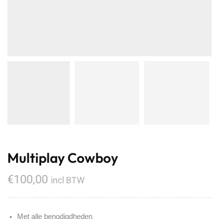
Multiplay Cowboy
€
100,00
incl BTW
Met alle benodigdheden