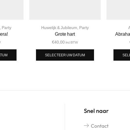
,
Party
Huwelijk & Jubileum
,
Party
era!
Grote hart
Abraham
€
40,00
W
incl BTW
ATUM
SELECTEER UW DATUM
SEL
Snel naar
Contact