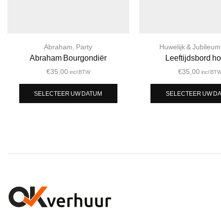
Abraham
,
Party
Huwelijk & Jubileum
Abraham Bourgondiër
Leeftijdsbord ho
€
35,00
€
35,00
incl BTW
incl BT
SELECTEER UW DATUM
SELECTEER UW D