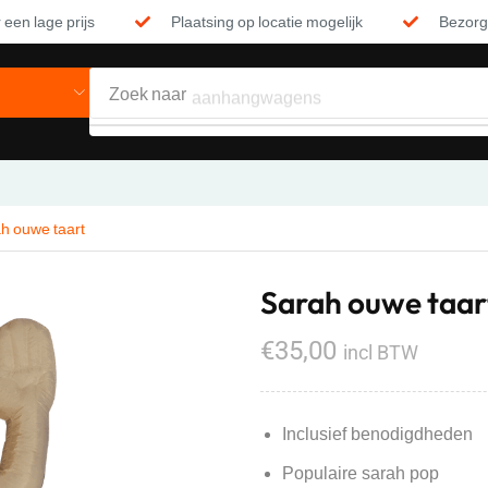
 een lage prijs
Plaatsing op locatie mogelijk
Bezorgi
Zoek naar
aanhangwagens
h ouwe taart
Sarah ouwe taar
€
35,00
incl BTW
Inclusief benodigdheden
Populaire sarah pop