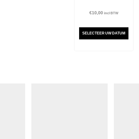
€
10,00
incl BTW
SELECTEER UW DATUM