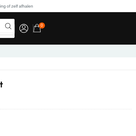
ng of zelf afhalen
0
t