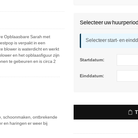
Selecteer uw huurperio
are Opblaasbare Sarah met
Selecteer start- en eind
 feestpop is verpakt in een
ze blower is waterdicht en werkt
lower en het opblaasfiguur zijn
Startdatum:
onen te gebeuren en is circa 2
Einddatum:
atie, schoonmaken, ontbrekende
r en haringen er weer bij