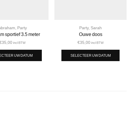
Abraham
,
Party
Party
,
Sarah
 sportief 3.5 meter
Ouwe doos
€
35,00
€
35,00
incl BTW
incl BTW
ECTEER UW DATUM
SELECTEER UW DATUM