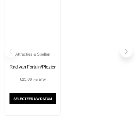
Attracties & Spellen
Rad van Fortuin/Plezier
€
25,00
incl BTW
SELECTEER UW DATUM