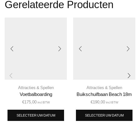
Gerelateerde Producten
Attracties & Spellen
Attracties & Spellen
Voetbalboarding
Buikschuifbaan Beach 18m
€
175,00
€
190,00
incl BTW
incl BTW
SELECTEER UW DATUM
SELECTEER UW DATUM