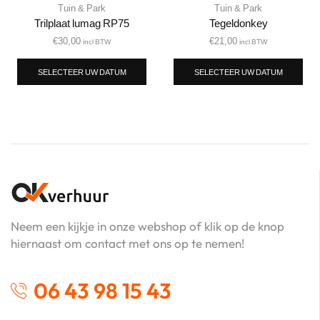
Tuin & Park
Tuin & Park
Trilplaat lumag RP75
Tegeldonkey
€
30,00
€
21,00
incl BTW
incl BTW
SELECTEER UW DATUM
SELECTEER UW DATUM
Neem een kijkje in onze webshop of klik op de knop
hiernaast om contact met ons op te nemen!
06 43 98 15 43