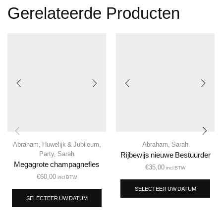
Gerelateerde Producten
Abraham
,
Huwelijk & Jubileum
,
Abraham
,
Sarah
Party
,
Sarah
Rijbewijs nieuwe Bestuurder
Megagrote champagnefles
€
35,00
incl BTW
€
60,00
incl BTW
SELECTEER UW DATUM
SELECTEER UW DATUM