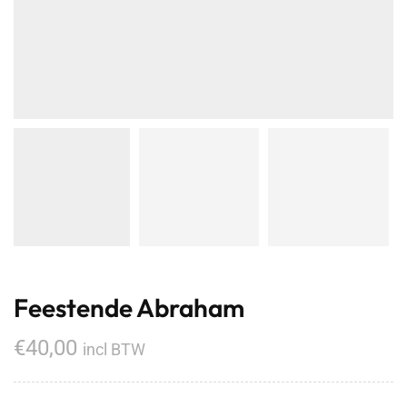
Feestende Abraham
€
40,00
incl BTW