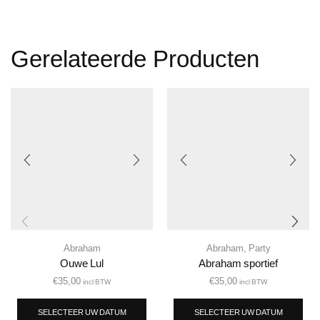
Gerelateerde Producten
Abraham
Abraham
,
Party
Ouwe Lul
Abraham sportief
€
35,00
€
35,00
incl BTW
incl BTW
SELECTEER UW DATUM
SELECTEER UW DATUM