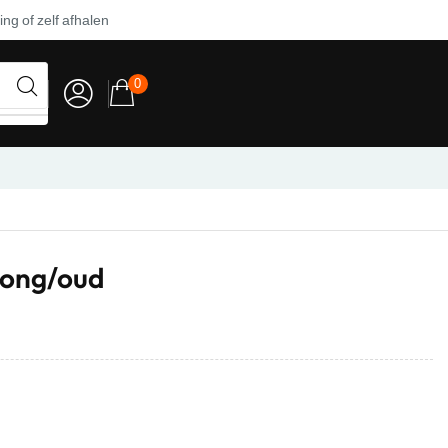
ng of zelf afhalen
0
jong/oud