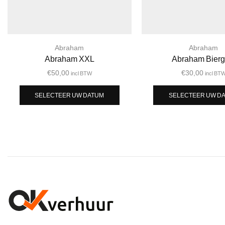
Abraham
Abraham
Abraham XXL
Abraham Bierg
€
50,00
€
30,00
incl BTW
incl BT
SELECTEER UW DATUM
SELECTEER UW D