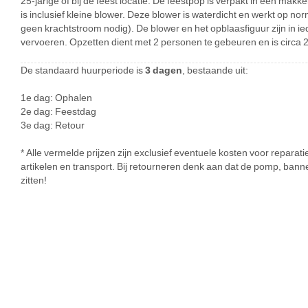
25-jarige of bij de feest locatie. De feestpop is verpakt in een makk
is inclusief kleine blower. Deze blower is waterdicht en werkt op n
geen krachtstroom nodig). De blower en het opblaasfiguur zijn in ie
vervoeren. Opzetten dient met 2 personen te gebeuren en is circa 
De standaard huurperiode is
3 dagen
, bestaande uit:
1e dag: Ophalen
2e dag: Feestdag
3e dag: Retour
* Alle vermelde prijzen zijn exclusief eventuele kosten voor repar
artikelen en transport. Bij retourneren denk aan dat de pomp, banne
zitten!