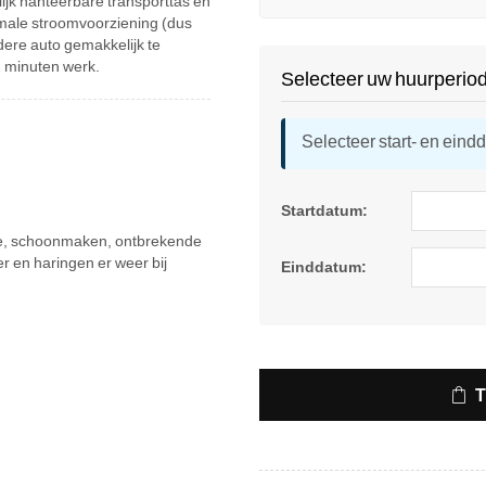
elijk hanteerbare transporttas en
ormale stroomvoorziening (dus
dere auto gemakkelijk te
2 minuten werk.
Selecteer uw huurperio
Selecteer start- en eind
Startdatum:
atie, schoonmaken, ontbrekende
r en haringen er weer bij
Einddatum: