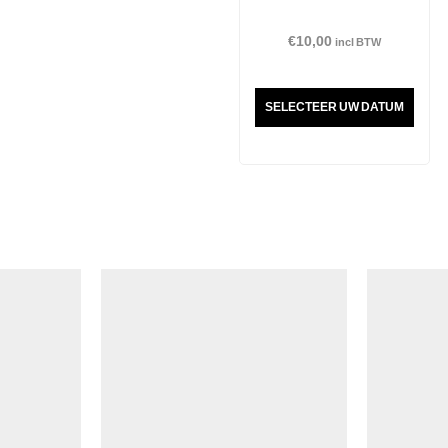
€
10,00
incl BTW
SELECTEER UW DATUM