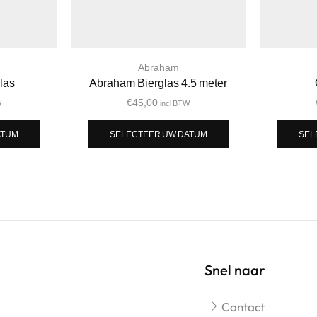
Abraham
las
Abraham Bierglas 4.5 meter
€
45,00
W
incl BTW
ATUM
SELECTEER UW DATUM
SEL
Snel naar
Contact