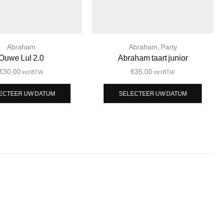
Abraham
Abraham
,
Party
Ouwe Lul 2.0
Abraham taart junior
€
30,00
€
35,00
incl BTW
incl BTW
ECTEER UW DATUM
SELECTEER UW DATUM