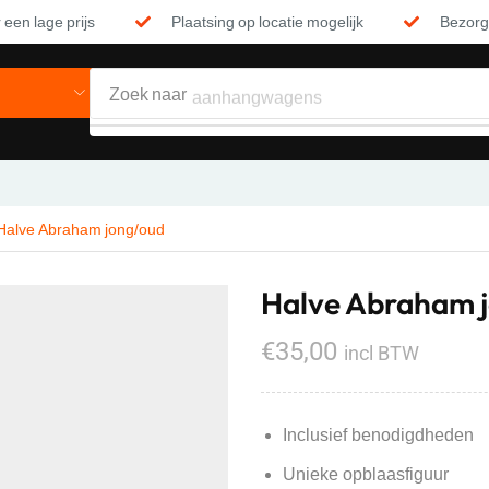
 een lage prijs
Plaatsing op locatie mogelijk
Bezorgi
Zoek naar
aanhangwagens
Halve Abraham jong/oud
Halve Abraham 
€
35,00
incl BTW
Inclusief benodigdheden
Unieke opblaasfiguur