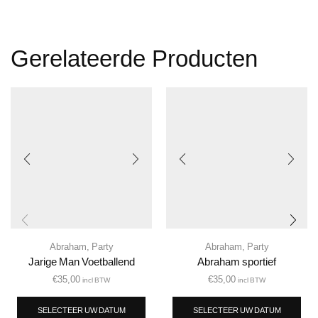
Gerelateerde Producten
Abraham
,
Party
Abraham
,
Party
Jarige Man Voetballend
Abraham sportief
€
35,00
€
35,00
incl BTW
incl BTW
SELECTEER UW DATUM
SELECTEER UW DATUM