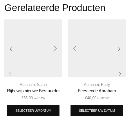
Gerelateerde Producten
Abraham
,
Sarah
Abraham
,
Party
Rijbewijs nieuwe Bestuurder
Feestende Abraham
€
35,00
€
40,00
incl BTW
incl BTW
SELECTEER UW DATUM
SELECTEER UW DATUM