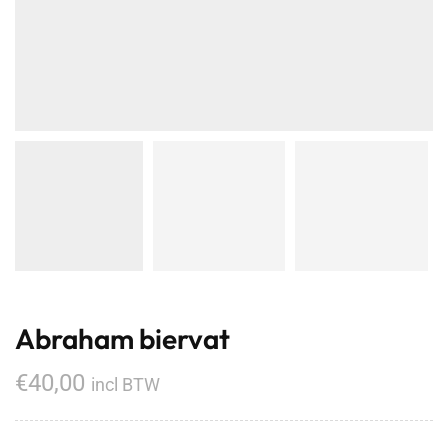
Abraham biervat
€
40,00
incl BTW