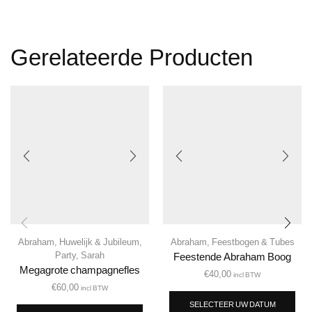
Gerelateerde Producten
Abraham
,
Huwelijk & Jubileum
,
Abraham
,
Feestbogen & Tubes
Party
,
Sarah
Feestende Abraham Boog
Megagrote champagnefles
€
40,00
incl BTW
€
60,00
incl BTW
SELECTEER UW DATUM