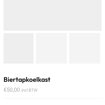
Biertapkoelkast
€
50,00
incl BTW