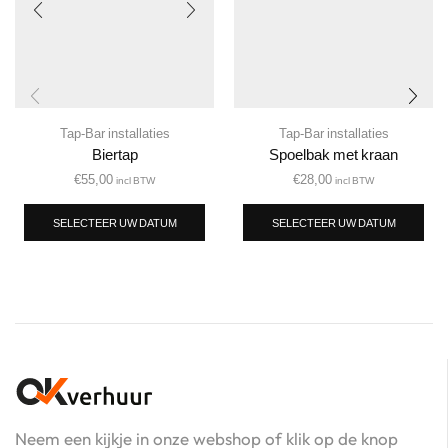
Tap-Bar installaties
Tap-Bar installaties
Biertap
Spoelbak met kraan
€
55,00
€
28,00
incl BTW
incl BTW
SELECTEER UW DATUM
SELECTEER UW DATUM
Neem een kijkje in onze webshop of klik op de knop