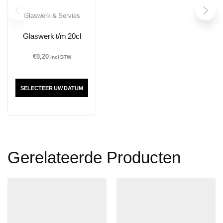
Glaswerk & Servies
Glaswerk t/m 20cl
€
0,20
incl BTW
SELECTEER UW DATUM
Gerelateerde Producten