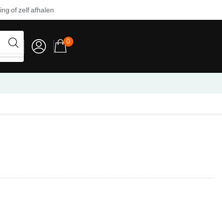
ng of zelf afhalen
0