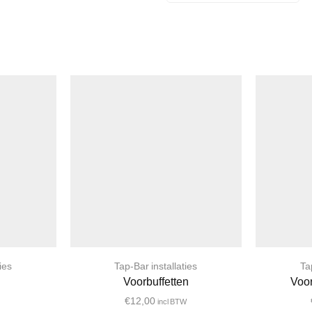
ies
Tap-Bar installaties
Ta
Voorbuffetten
Voor
€
12,00
incl BTW