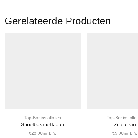
Gerelateerde Producten
Tap-Bar installaties
Tap-Bar installat
Spoelbak met kraan
Zijplateau
€
28,00
€
5,00
incl BTW
incl BTW