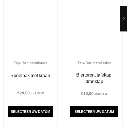
Tap-Bar installaties
Tap-Bar installaties
Biertoren, tafeltap,
Spoelbak met kraan
dranktap
€
28,00
€
15,00
incl BTW
incl BTW
SELECTEER UW DATUM
SELECTEER UW DATUM