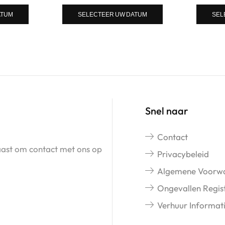
ATUM
SELECTEER UW DATUM
SEL
Snel naar
Contact
naast om contact met ons op
Privacybeleid
Algemene Voorw
Ongevallen Regist
Verhuur Informat