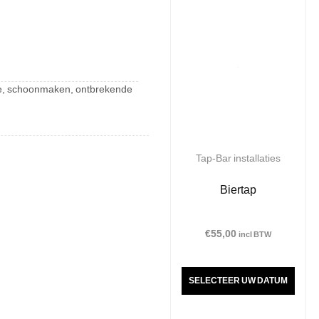
atie, schoonmaken, ontbrekende
Tap-Bar installaties
Biertap
€
55,00
incl BTW
SELECTEER UW DATUM