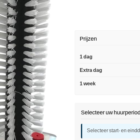
Prijzen
1 dag
Extra dag
1 week
Selecteer uw huurperio
Selecteer start- en eind