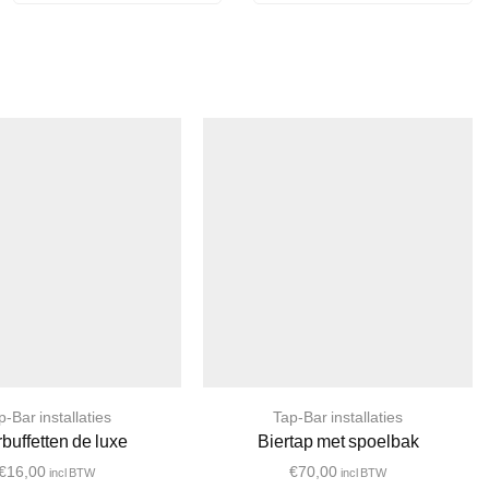
p-Bar installaties
Tap-Bar installaties
buffetten de luxe
Biertap met spoelbak
€
16,00
€
70,00
incl BTW
incl BTW