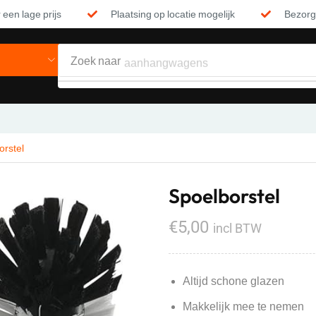
 een lage prijs
Plaatsing op locatie mogelijk
Bezorgi
Zoek naar
aanhangwagens
orstel
Spoelborstel
€
5,00
incl BTW
Altijd schone glazen
Makkelijk mee te nemen