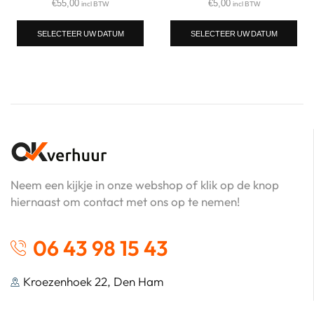
€
55,00
€
5,00
incl BTW
incl BTW
SELECTEER UW DATUM
SELECTEER UW DATUM
Neem een kijkje in onze webshop of klik op de knop
hiernaast om contact met ons op te nemen!
06 43 98 15 43
Kroezenhoek 22, Den Ham