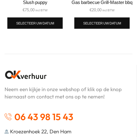
Slush puppy
Gas barbecue Grill-Master bbq
€
75,00
€
20,00
incl BTW
incl BTW
SELECTEER UW DATUM
SELECTEER UW DATUM
Neem een kijkje in onze webshop of klik op de knop
hiernaast om contact met ons op te nemen!
06 43 98 15 43
Kroezenhoek 22, Den Ham