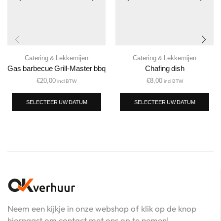
Catering & Lekkernijen
Catering & Lekkernijen
Gas barbecue Grill-Master bbq
Chafing dish
€
20,00
€
8,00
incl BTW
incl BTW
SELECTEER UW DATUM
SELECTEER UW DATUM
Neem een kijkje in onze webshop of klik op de knop
hiernaast om contact met ons op te nemen!