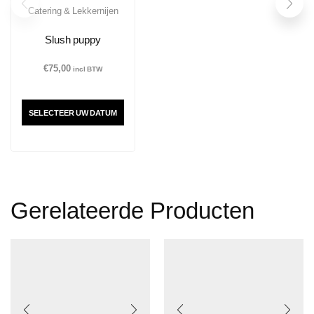
Catering & Lekkernijen
Slush puppy
€
75,00
incl BTW
SELECTEER UW DATUM
Gerelateerde Producten