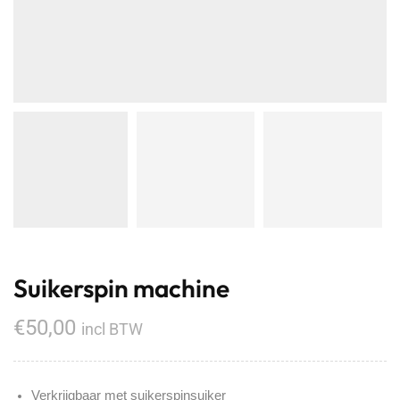
Suikerspin machine
€
50,00
incl BTW
Verkrijgbaar met suikerspinsuiker