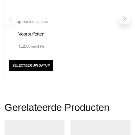
Tap-Bar installaties
Voorbuffetten
€
12,00
incl BTW
SELECTEER UW DATUM
Gerelateerde Producten