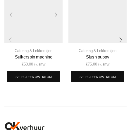
Catering & Lekkernijen
Catering & Lekkernijen
Suikerspin machine
Slush puppy
€
50,00
€
75,00
incl BTW
incl BTW
SELECTEER UW DATUM
SELECTEER UW DATUM