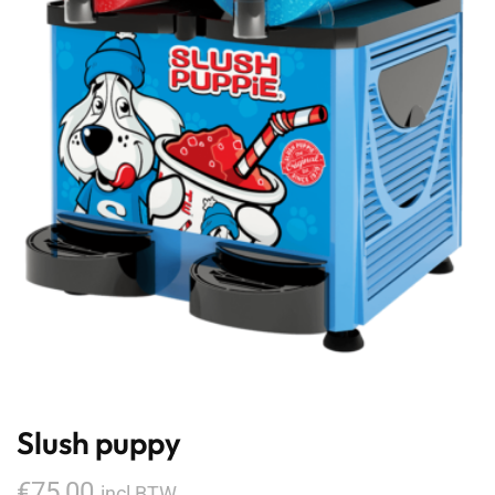
Slush puppy
€
75,00
incl BTW