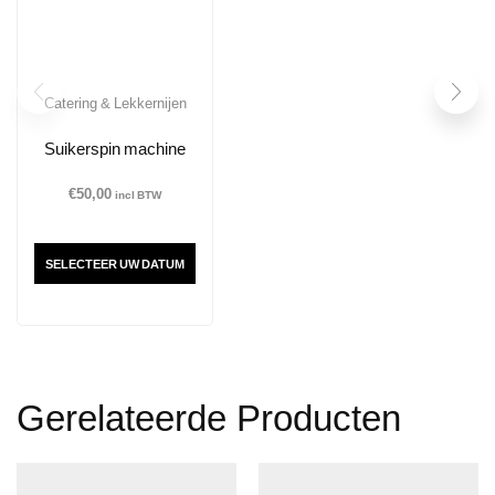
Catering & Lekkernijen
Suikerspin machine
€
50,00
incl BTW
SELECTEER UW DATUM
Gerelateerde Producten