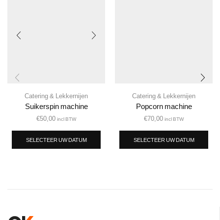
Catering & Lekkernijen
Catering & Lekkernijen
Suikerspin machine
Popcorn machine
€
50,00
€
70,00
incl BTW
incl BTW
SELECTEER UW DATUM
SELECTEER UW DATUM