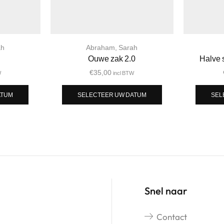
ah
Abraham
,
Sarah
Ouwe zak 2.0
Halve 
€
35,00
W
incl BTW
ATUM
SELECTEER UW DATUM
SEL
Snel naar
Contact