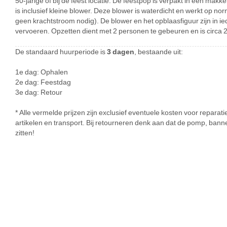
50-jarige of bij de feest locatie. De feestpop is verpakt in een makk
is inclusief kleine blower. Deze blower is waterdicht en werkt op n
geen krachtstroom nodig). De blower en het opblaasfiguur zijn in ie
vervoeren. Opzetten dient met 2 personen te gebeuren en is circa 
De standaard huurperiode is
3 dagen
, bestaande uit:
1e dag: Ophalen
2e dag: Feestdag
3e dag: Retour
* Alle vermelde prijzen zijn exclusief eventuele kosten voor repar
artikelen en transport. Bij retourneren denk aan dat de pomp, banne
zitten!