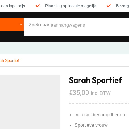
 een lage prijs
Plaatsing op locatie mogelijk
Bezorgi
Zoek naar
aanhangwagens
ah Sportief
Sarah Sportief
€
35,00
incl BTW
Inclusief benodigdheden
Sportieve vrouw