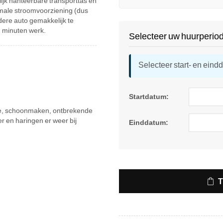
elijk hanteerbare transporttas en
ormale stroomvoorziening (dus
dere auto gemakkelijk te
2 minuten werk.
Selecteer uw huurperio
Selecteer start- en eind
Startdatum:
atie, schoonmaken, ontbrekende
r en haringen er weer bij
Einddatum: