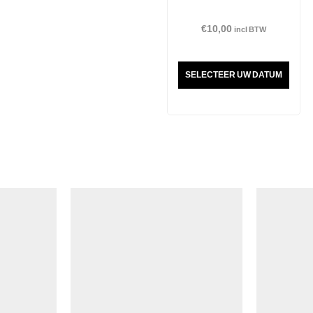
€
10,00
incl BTW
SELECTEER UW DATUM