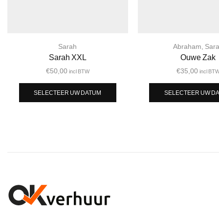
Sarah
Abraham
,
Sar
Sarah XXL
Ouwe Zak
€
50,00
€
35,00
incl BTW
incl BT
SELECTEER UW DATUM
SELECTEER UW D