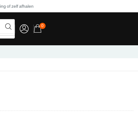
ng of zelf afhalen
0