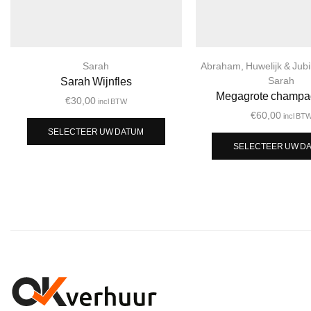
Sarah
Abraham
,
Huwelijk & Jub
Sarah Wijnfles
Sarah
Megagrote champa
€
30,00
incl BTW
€
60,00
incl BT
SELECTEER UW DATUM
SELECTEER UW D