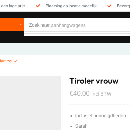
 een lage prijs
Plaatsing op locatie mogelijk
Bezorgi
Zoek naar
aanhangwagens
oler vrouw
Tiroler vrouw
€
40,00
incl BTW
Inclusief benodigdheden
Sarah