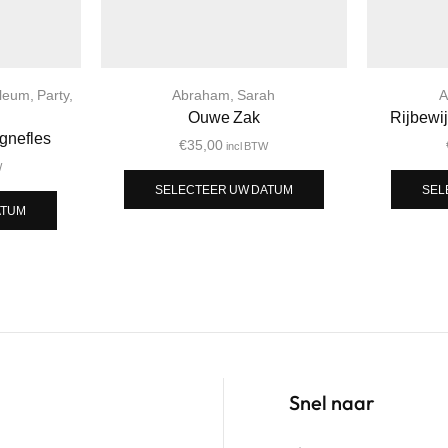
ileum
,
Party
,
Abraham
,
Sarah
A
Ouwe Zak
Rijbewi
gnefles
€
35,00
incl BTW
W
SELECTEER UW DATUM
SEL
ATUM
Snel naar