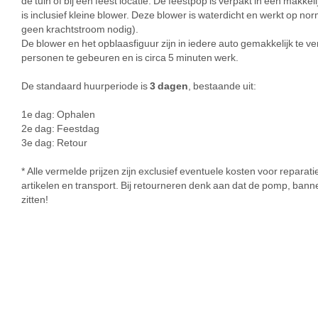
de tuin of bij een feest locatie. De feestpop is verpakt in een makke
is inclusief kleine blower. Deze blower is waterdicht en werkt op n
geen krachtstroom nodig).
De blower en het opblaasfiguur zijn in iedere auto gemakkelijk te v
personen te gebeuren en is circa 5 minuten werk.
De standaard huurperiode is
3 dagen
, bestaande uit:
1e dag: Ophalen
2e dag: Feestdag
3e dag: Retour
* Alle vermelde prijzen zijn exclusief eventuele kosten voor repar
artikelen en transport. Bij retourneren denk aan dat de pomp, banne
zitten!