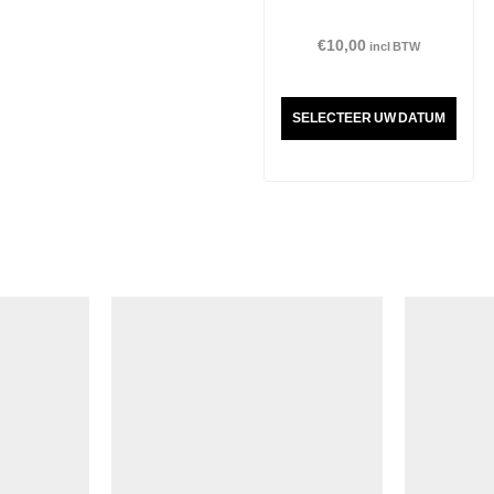
€
10,00
incl BTW
SELECTEER UW DATUM