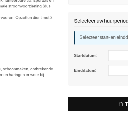
lijk hanteerbare transporttas en
ormale stroomvoorziening (dus
ervoeren. Opzetten dient met 2
Selecteer uw huurperio
Selecteer start- en eind
Startdatum:
atie, schoonmaken, ontbrekende
Einddatum:
r en haringen er weer bij