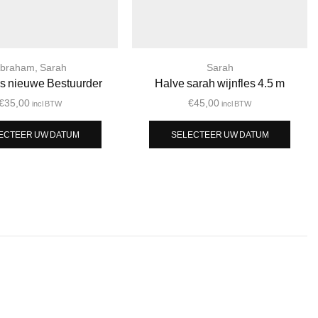
braham
,
Sarah
Sarah
js nieuwe Bestuurder
Halve sarah wijnfles 4.5 m
€
35,00
€
45,00
incl BTW
incl BTW
ECTEER UW DATUM
SELECTEER UW DATUM