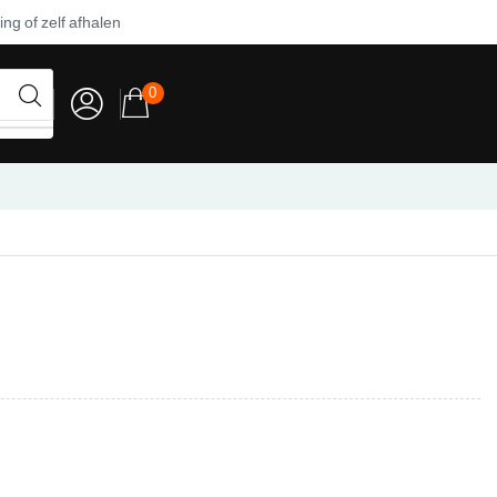
ng of zelf afhalen
0